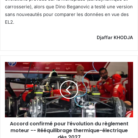
carrosserie), alors que Dino Beganovic a testé une version
sans nouveautés pour comparer les données en vue des
EL2.
Djaffar KHODJA
Accord
confirmé
pour
l’évolution
du
règlement
moteur
-
-
Accord confirmé pour l’évolution du règlement
Rééquilibrage
thermique-
moteur -- Rééquilibrage thermique-électrique
électrique
dès 2027