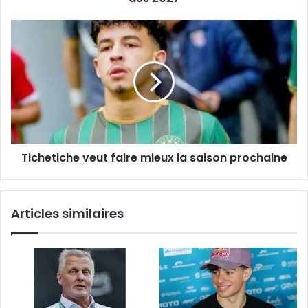
dès
2027
Tichetiche
veut
faire
mieux
la
saison
prochaine
Tichetiche veut faire mieux la saison prochaine
Articles similaires