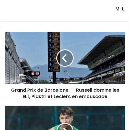
M. L.
Grand
Prix
de
Barcelone
-
-
Russell
domine
les
Grand Prix de Barcelone -- Russell domine les
EL1,
Piastri
EL1, Piastri et Leclerc en embuscade
et
Leclerc
Le
en
MB
embuscade
Rouisset
veut