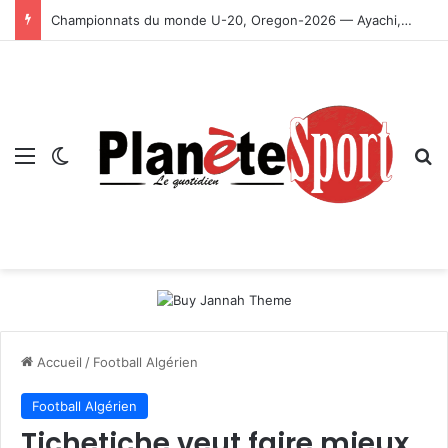
Championnats du monde U-20, Oregon-2026 — Ayachi, Dissa, Touahria et Ghezali en finale
Menu
Switch skin
R
Accueil
/
Football Algérien
Football Algérien
Tichetiche veut faire mieux