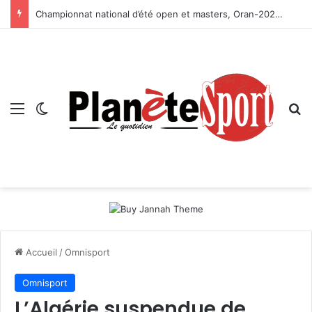
Championnat national d’été open et masters, Oran-2026 — Le CRB s’adjuge le titre
Menu
Switch skin
R
Accueil
/
Omnisport
Omnisport
L’Algérie suspendue de