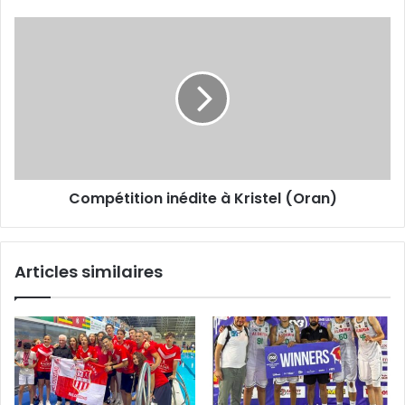
Compétition
inédite
à
Kristel
(Oran)
Compétition inédite à Kristel (Oran)
Articles similaires