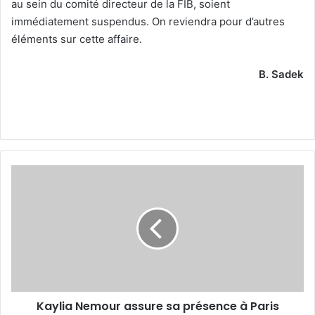
au sein du comité directeur de la FIB, soient
immédiatement suspendus. On reviendra pour d’autres
éléments sur cette affaire.
B. Sadek
Kaylia
Nemour
assure
sa
présence
à
Paris
Kaylia Nemour assure sa présence à Paris