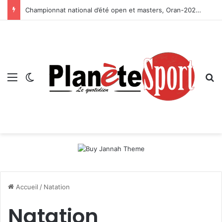
Championnat national d’été open et masters, Oran-2026 — Le CRB s’adjuge le titre
Menu
Switch skin
R
Accueil
/
Natation
Natation