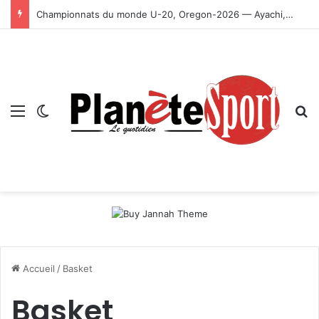
Championnats du monde U-20, Oregon-2026 — Ayachi, Dissa, Touahria et Ghezali en finale
Menu
Switch skin
R
Accueil
/
Basket
Basket