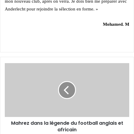
mon nouveau club, après on verra. Je dois bien me préparer avec
Anderlecht pour rejoindre la sélection en forme. »
Mohamed. M
Mahrez
dans
la
légende
du
football
anglais
et
africain
Mahrez dans la légende du football anglais et
africain