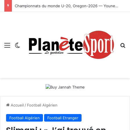
Championnats du monde U-20, Oregon-2026 — Younes Ayachi décroche la médaille d’or
Menu
Switch skin
R
Accueil
/
Football Algérien
Football Algérien
Football Etranger