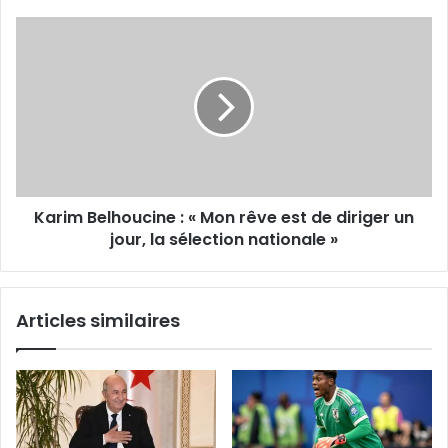
Karim
Belhoucine
: « Mon
rêve
est
de
diriger
un
jour,
Karim Belhoucine : « Mon rêve est de diriger un
la
sélection
jour, la sélection nationale »
nationale »
Articles similaires