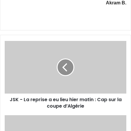
Akram B.
JSK
-
La
reprise
a
eu
lieu
hier
matin
JSK - La reprise a eu lieu hier matin : Cap sur la
:
Cap
coupe d’Algérie
sur
la
El
coupe
Kouki :
d’Algérie
«Un