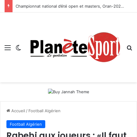
Championnat national d’été open et masters, Oran-2026 — Le CRB s’adjuge le titre
Menu
Switch skin
R
Accueil
/
Football Algérien
Football Algérien
Rabehi aux joueurs : «Il faut