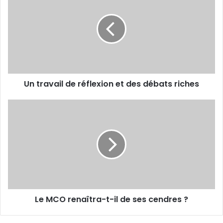
de
réflexion
et
des
débats
riches
Un travail de réflexion et des débats riches
Le
MCO
renaîtra-
t-
il
de
ses
cendres
?
Le MCO renaîtra-t-il de ses cendres ?