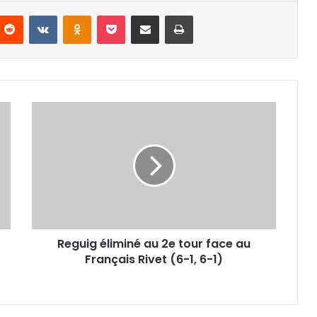
nterest
Reddit
VKontakte
Odnoklassniki
Pocket
Partager par email
Imprimer
Reguig
éliminé
au
2e
tour
face
au
Français
Rivet
Reguig éliminé au 2e tour face au
(6-
1,
Français Rivet (6-1, 6-1)
6-
1)