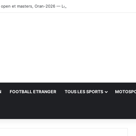
 open et masters, Oran-2026 — Le CRB s’adjuge le titre
N
FOOTBALL ETRANGER
TOUS LES SPORTS
MOTOSP
her