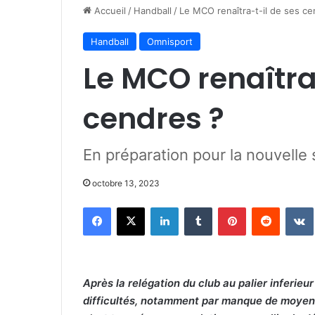
Accueil
/
Handball
/
Le MCO renaîtra-t-il de ses ce
Handball
Omnisport
Le MCO renaîtra
cendres ?
En préparation pour la nouvelle
octobre 13, 2023
Facebook
X
Linkedin
Tumblr
Pinterest
Reddit
Après la relégation du club au palier inferieur
difficultés, notamment par manque de moyens