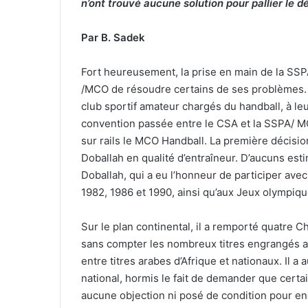
n’ont trouvé aucune solution pour pallier le d
Par B. Sadek
Fort heureusement, la prise en main de la S
/MCO de résoudre certains de ses problèmes. E
club sportif amateur chargés du handball, à l
convention passée entre le CSA et la SSPA/ MC
sur rails le MCO Handball. La première décisio
Doballah en qualité d’entraîneur. D’aucuns est
Doballah, qui a eu l’honneur de participer ave
1982, 1986 et 1990, ainsi qu’aux Jeux olympiq
Sur le plan continental, il a remporté quatre C
sans compter les nombreux titres engrangés av
entre titres arabes d’Afrique et nationaux. Il a 
national, hormis le fait de demander que certa
aucune objection ni posé de condition pour en