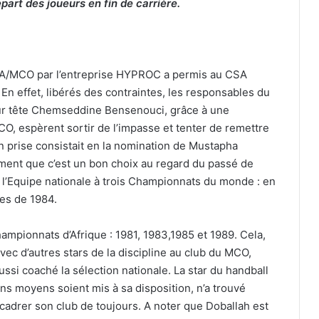
épart des joueurs en fin de carrière.
SPA/MCO par l’entreprise HYPROC a permis au CSA
n effet, libérés des contraintes, les responsables du
eur tête Chemseddine Bensenouci, grâce à une
O, espèrent sortir de l’impasse et tenter de remettre
n prise consistait en la nomination de Mustapha
iment que c’est un bon choix au regard du passé de
c l’Equipe nationale à trois Championnats du monde : en
ues de 1984.
hampionnats d’Afrique : 1981, 1983,1985 et 1989. Cela,
ec d’autres stars de la discipline au club du MCO,
aussi coaché la sélection nationale. La star du handball
ins moyens soient mis à sa disposition, n’a trouvé
cadrer son club de toujours. A noter que Doballah est