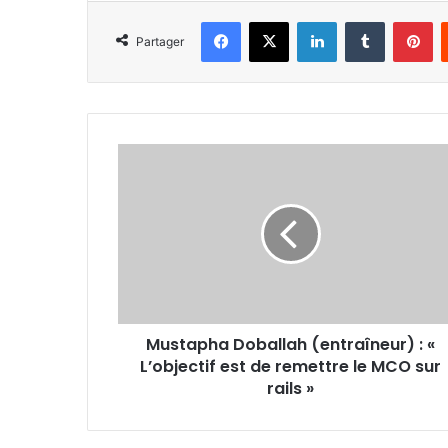
Facebook
X
Linkedin
Tumblr
Pi
Partager
Mustapha
Doballah
(entraîneur)
:
«
L’objectif
est
de
remettre
Mustapha Doballah (entraîneur) : «
le
MCO
L’objectif est de remettre le MCO sur
sur
rails »
rails »