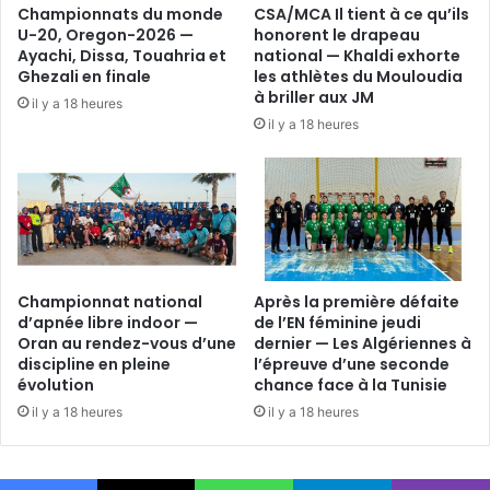
Championnats du monde
CSA/MCA Il tient à ce qu’ils
U-20, Oregon-2026 —
honorent le drapeau
Ayachi, Dissa, Touahria et
national — Khaldi exhorte
Ghezali en finale
les athlètes du Mouloudia
à briller aux JM
il y a 18 heures
il y a 18 heures
Championnat national
Après la première défaite
d’apnée libre indoor —
de l’EN féminine jeudi
Oran au rendez-vous d’une
dernier — Les Algériennes à
discipline en pleine
l’épreuve d’une seconde
évolution
chance face à la Tunisie
il y a 18 heures
il y a 18 heures