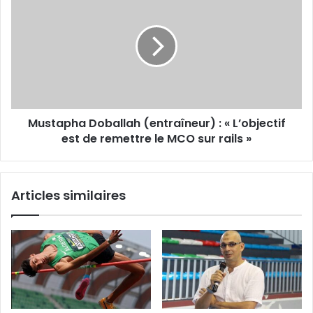
Doballah
(entraîneur)
:
«
L’objectif
est
de
remettre
Mustapha Doballah (entraîneur) : « L’objectif
le
MCO
est de remettre le MCO sur rails »
sur
rails »
Articles similaires