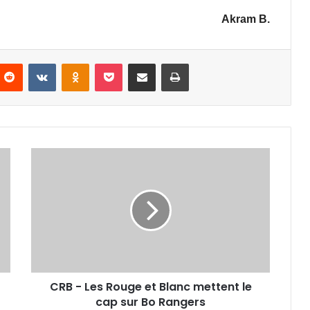
Akram B.
nterest
Reddit
VKontakte
Odnoklassniki
Pocket
Partager par email
Imprimer
CRB
-
Les
Rouge
et
Blanc
mettent
le
cap
CRB - Les Rouge et Blanc mettent le
sur
Bo
cap sur Bo Rangers