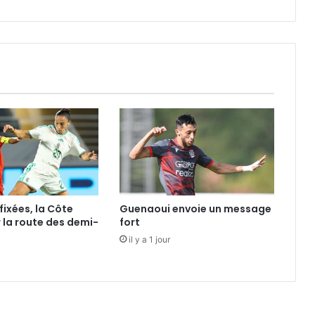
Rangers
fixées, la Côte
Guenaoui envoie un message
r la route des demi-
fort
il y a 1 jour