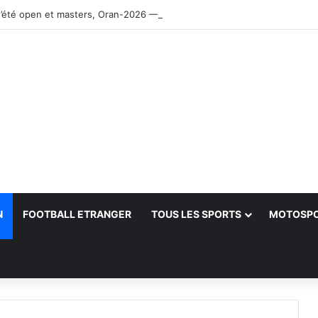
’été open et masters, Oran-2026 — Le CRB s’adjuge le titre
N
FOOTBALL ETRANGER
TOUS LES SPORTS
MOTOSP
her