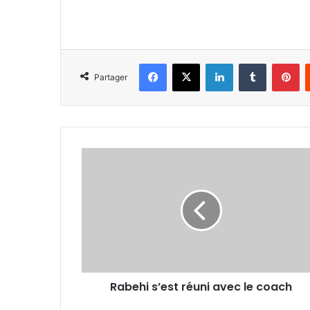
Facebook
X
Linkedin
Tumblr
Pi
Partager
Rabehi
s’est
réuni
avec
le
coach
Rabehi s’est réuni avec le coach