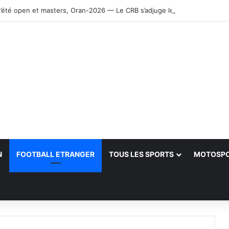
’été open et masters, Oran-2026 — Le CRB s’adjuge le titre
N
FOOTBALL ETRANGER
TOUS LES SPORTS
MOTOSP
her