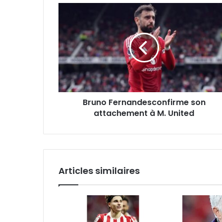
Bruno
Fernandesconfirme
son
attachement
à
M.
United
Bruno Fernandesconfirme son
attachement à M. United
Articles similaires