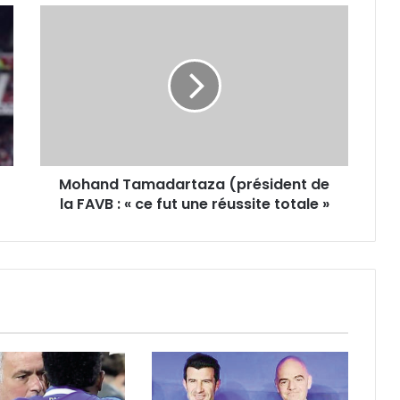
Mohand
Tamadartaza
(président
de
la
FAVB
:
«
ce
Mohand Tamadartaza (président de
fut
une
la FAVB : « ce fut une réussite totale »
réussite
totale
»