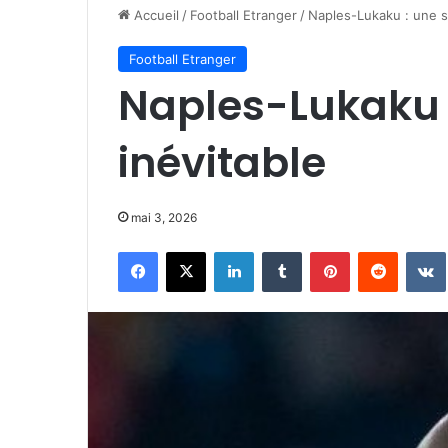
Accueil
/
Football Etranger
/
Naples-Lukaku : une s
Football Etranger
Naples-Lukaku 
inévitable
mai 3, 2026
Facebook
X
Linkedin
Tumblr
Pinterest
Reddit