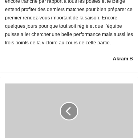
encore tranché par rapport à tous les postes et le Belge
entend profiter des derniers matches pour bien préparer ce
premier rendez-vous important de la saison. Encore
quelques jours pour que tout soit réglé et que l’équipe
puisse aller chercher une belle performance mais aussi les
trois points de la victoire au cours de cette partie.
Akram B
Le
projet
de
centre
d’entraînement
aux
oubliettes ?