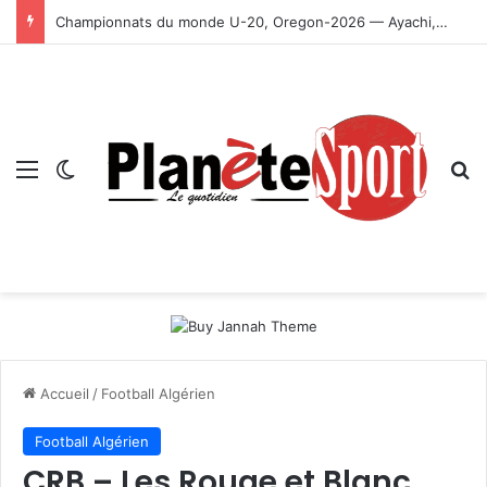
Championnats du monde U-20, Oregon-2026 — Ayachi, Dissa, Touahria et Ghezali en finale
Menu
Switch skin
R
Accueil
/
Football Algérien
Football Algérien
CRB – Les Rouge et Blanc