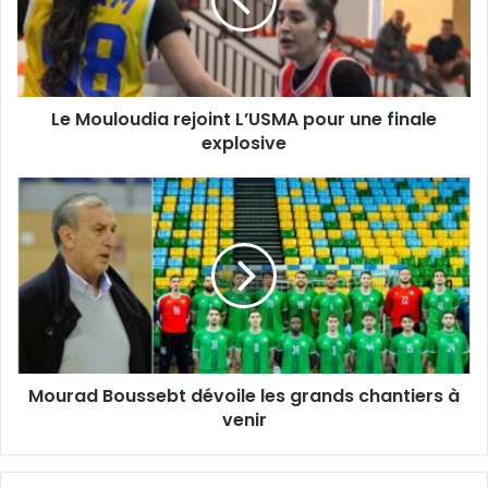
pour
une
finale
explosive
Le Mouloudia rejoint L’USMA pour une finale
explosive
Mourad
Boussebt
dévoile
les
grands
chantiers
à
venir
Mourad Boussebt dévoile les grands chantiers à
venir