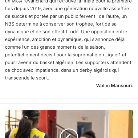
un MCA revanchard qui retrouve la finale pour la première
fois depuis 2019, avec une génération nouvelle assoiffée
de succès et portée par un public fervent ; de l’autre, un
NBS déterminé à conserver son trophée, fort de sa
dynamique et de son effectif rodé. Une opposition entre
expérience, ambition et dynamique, qui s’annonce déjà
comme l’un des grands moments de la saison,
potentiellement décisif pour la suprématie en Ligue 1 et
pour l’avenir du basket algérien. Les supporters attendent
ce choc avec impatience, dans un derby algérois qui
transcende le sport.
Walim Mansouri.
Le
Mouloudia
rejoint
L’USMA