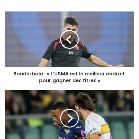
Bouderbala
:
«
L’USMA
est
le
meilleur
endroit
pour
Bouderbala : « L’USMA est le meilleur endroit
gagner
des
pour gagner des titres »
titres
»
Belghali
et
Vérone
relégués
en
Serie
B