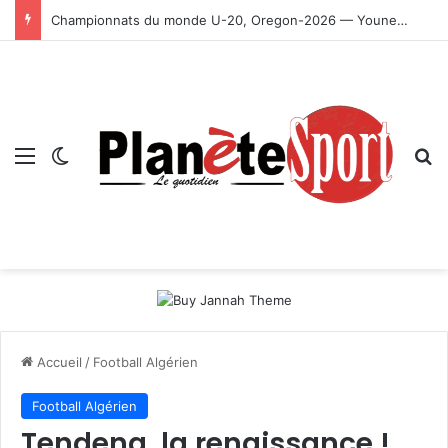
Championnats du monde U-20, Oregon-2026 — Younes Ayachi décroche la médaille d’or
Menu
Switch skin
R
Accueil
/
Football Algérien
Football Algérien
Tendeng, la renaissance !