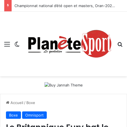
Championnat national d’été open et masters, Oran-2026 — Le CRB s’adjuge le titre
Menu
Switch skin
R
Accueil
/
Boxe
Boxe
Omnisport