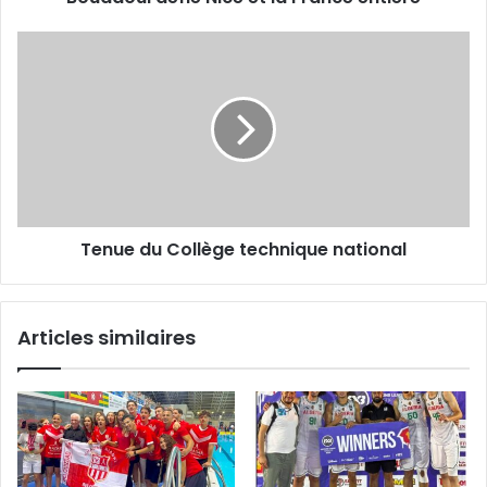
Tenue
du
Collège
technique
national
Tenue du Collège technique national
Articles similaires