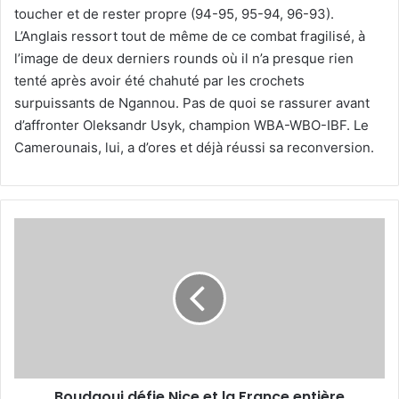
toucher et de rester propre (94-95, 95-94, 96-93).
L’Anglais ressort tout de même de ce combat fragilisé, à
l’image de deux derniers rounds où il n’a presque rien
tenté après avoir été chahuté par les crochets
surpuissants de Ngannou. Pas de quoi se rassurer avant
d’affronter Oleksandr Usyk, champion WBA-WBO-IBF. Le
Camerounais, lui, a d’ores et déjà réussi sa reconversion.
Boudaoui
défie
Nice
et
la
France
entière
Boudaoui défie Nice et la France entière