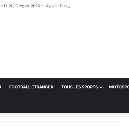
 U-20, Oregon-2026 — Ayachi, Dissa, Touahria et Ghezali en finale
N
FOOTBALL ETRANGER
TOUS LES SPORTS
MOTOSP
her