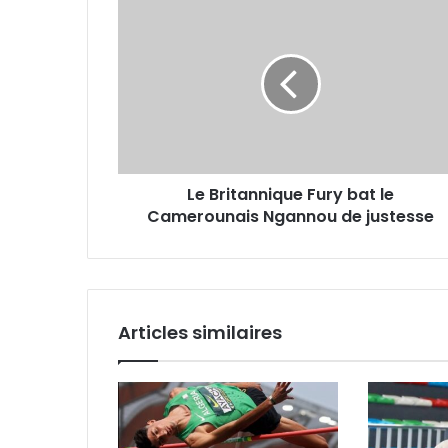
Le
Britannique
Fury
bat
le
Camerounais
Ngannou
de
justesse
Le Britannique Fury bat le
Camerounais Ngannou de justesse
Articles similaires