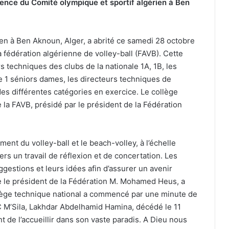
rence du Comité olympique et sportif algérien à Ben
ien à Ben Aknoun, Alger, a abrité ce samedi 28 octobre
 fédération algérienne de volley-ball (FAVB). Cette
 techniques des clubs de la nationale 1A, 1B, les
e 1 séniors dames, les directeurs techniques de
des différentes catégories en exercice. Le collège
 la FAVB, présidé par le président de la Fédération
ent du volley-ball et le beach-volley, à l’échelle
ers un travail de réflexion et de concertation. Les
gestions et leurs idées afin d’assurer un avenir
ge le président de la Fédération M. Mohamed Heus, a
llège technique national a commencé par une minute de
C M’Sila, Lakhdar Abdelhamid Hamina, décédé le 11
t de l’accueillir dans son vaste paradis. A Dieu nous