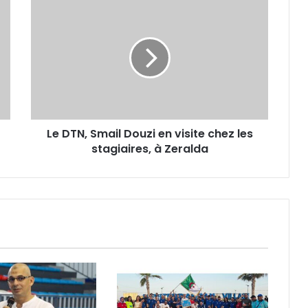
Le
DTN,
Smail
Douzi
en
visite
chez
les
stagiaires,
Le DTN, Smail Douzi en visite chez les
à
Zeralda
stagiaires, à Zeralda