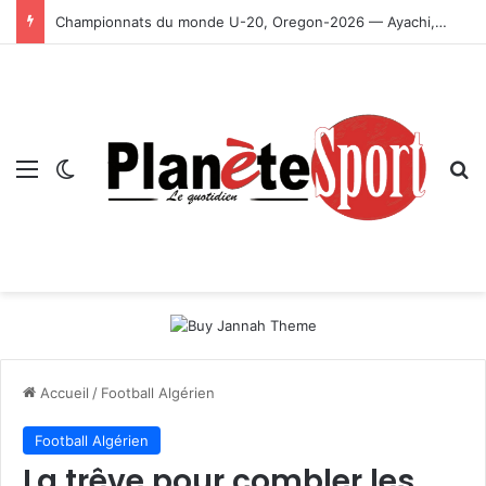
Championnats du monde U-20, Oregon-2026 — Ayachi, Dissa, Touahria et Ghezali en finale
Menu
Switch skin
R
Accueil
/
Football Algérien
Football Algérien
La trêve pour combler les