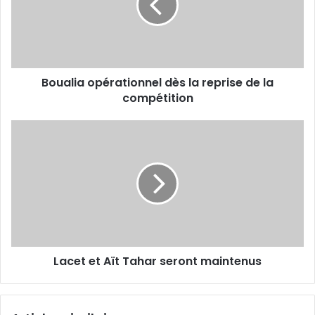
reprise
de
la
compétition
Boualia opérationnel dès la reprise de la
compétition
Lacet
et
Aït
Tahar
seront
maintenus
Lacet et Aït Tahar seront maintenus