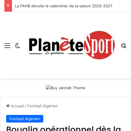
La FAHB dévoile le calendrier de la saison 2026-2027
Menu
Switch skin
R
Accueil
/
Football Algérien
Football Algérien
Boualia opérationnel dès la