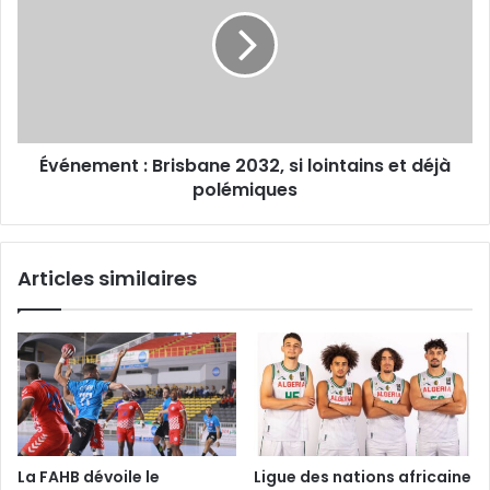
Brisbane
2032,
si
lointains
et
déjà
polémiques
Événement : Brisbane 2032, si lointains et déjà
polémiques
Articles similaires
La FAHB dévoile le
Ligue des nations africaine