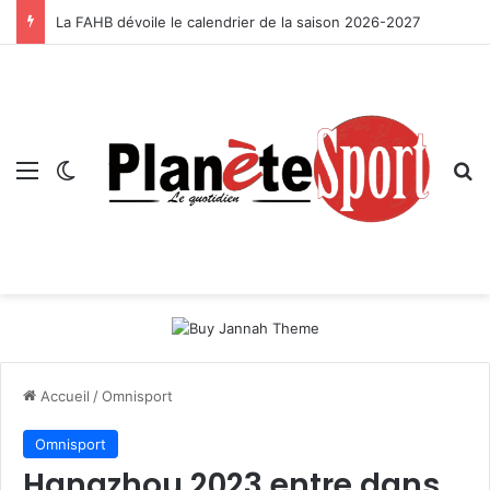
La FAHB dévoile le calendrier de la saison 2026-2027
Menu
Switch skin
R
Accueil
/
Omnisport
Omnisport
Hangzhou 2023 entre dans