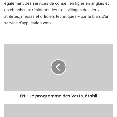
également des services de conseil en ligne en anglais et
en chinois aux résidents des trois villages des Jeux –
athlètes, médias et officiels techniques – par le biais d’un
service d’application web.
EN
-
Le
programme
des
Verts,
établi
EN - Le programme des Verts, établi
Événement
: