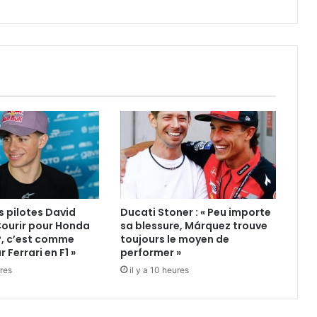
2027
 pilotes David
Ducati Stoner : « Peu importe
 Courir pour Honda
sa blessure, Márquez trouve
, c’est comme
toujours le moyen de
r Ferrari en F1 »
performer »
ures
il y a 10 heures