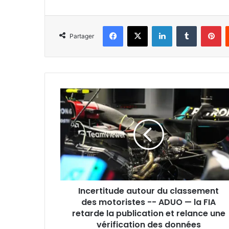
Facebook
X
Linkedin
Tumblr
Pi
Partager
Incertitude
autour
du
classement
des
motoristes
-
-
ADUO
Incertitude autour du classement
—
la
des motoristes -- ADUO — la FIA
FIA
retarde la publication et relance une
retarde
vérification des données