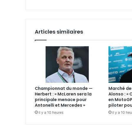
la
publication
et
relance
une
Articles similaires
vérification
des
données
Championnat du monde —
Marché des
Herbert : « McLaren sera la
Alonso : «
principale menace pour
en MotoGP
Antonelli et Mercedes »
piloter pou
il y a 10 heures
il y a 10 he