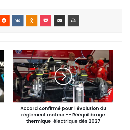
nterest
Reddit
VKontakte
Odnoklassniki
Pocket
Partager par email
Imprimer
Accord
confirmé
pour
l’évolution
du
règlement
moteur
-
-
Accord confirmé pour l’évolution du
Rééquilibrage
thermique-
règlement moteur -- Rééquilibrage
électrique
thermique-électrique dès 2027
dès