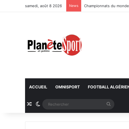
samedi, août 8 2026
News
Championnats du monde U
ACCUEIL
OMNISPORT
FOOTBALL ALGÉRIE
Article Aléatoire
Switch skin
Recherc