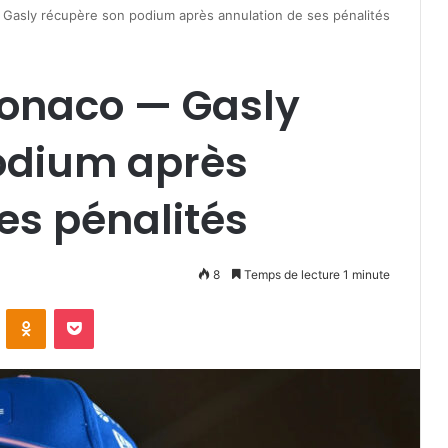
Gasly récupère son podium après annulation de ses pénalités
Monaco — Gasly
odium après
es pénalités
8
Temps de lecture 1 minute
VKontakte
Odnoklassniki
Pocket