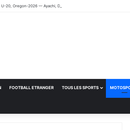
-20, Oregon-2026 — Ayachi, Dissa, Touahria et Ghezali en finale
N
FOOTBALL ETRANGER
TOUS LES SPORTS
MOTOSP
her