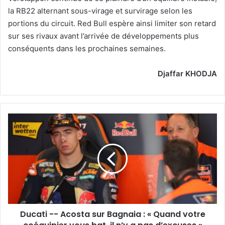
la RB22 alternant sous-virage et survirage selon les
portions du circuit. Red Bull espère ainsi limiter son retard
sur ses rivaux avant l’arrivée de développements plus
conséquents dans les prochaines semaines.
Djaffar KHODJA
Ducati
-
-
Acosta
sur
Bagnaia
:
«
Quand
Ducati -- Acosta sur Bagnaia : « Quand votre
votre
coéquipier