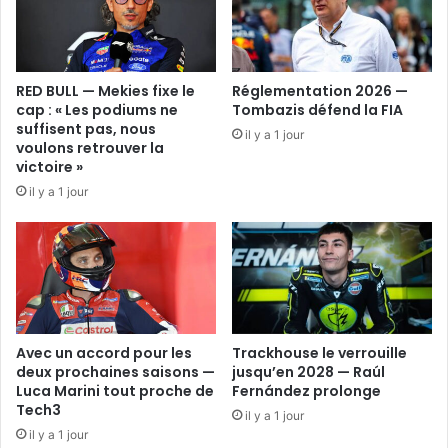
moteur
»
RED BULL — Mekies fixe le
Réglementation 2026 —
cap : « Les podiums ne
Tombazis défend la FIA
suffisent pas, nous
il y a 1 jour
voulons retrouver la
victoire »
il y a 1 jour
Avec un accord pour les
Trackhouse le verrouille
deux prochaines saisons —
jusqu’en 2028 — Raúl
Luca Marini tout proche de
Fernández prolonge
Tech3
il y a 1 jour
il y a 1 jour