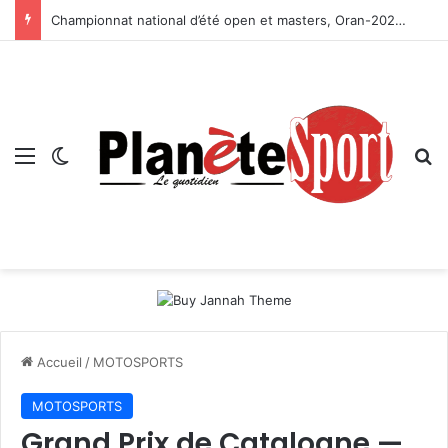
Championnat national d’été open et masters, Oran-2026 — Le CRB s’adjuge le titre
Menu
Switch skin
R
Accueil
/
MOTOSPORTS
MOTOSPORTS
Grand Prix de Catalogne —