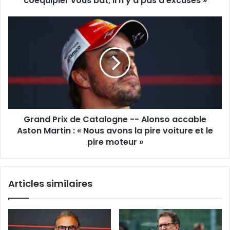
coéquipier vous bat, il n’y a pas d’excuses »
vous
bat,
Grand
il
Prix
n’y
de
a
Catalogne
pas
-
d’excuses
-
»
Alonso
accable
Aston
Grand Prix de Catalogne -- Alonso accable
Martin
:
Aston Martin : « Nous avons la pire voiture et le
«
pire moteur »
Nous
avons
la
Articles similaires
pire
voiture
et
le
pire