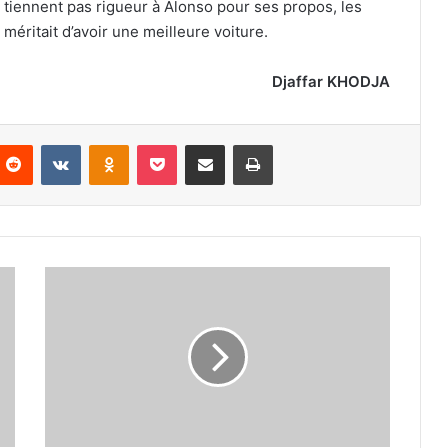
ne tiennent pas rigueur à Alonso pour ses propos, les
méritait d’avoir une meilleure voiture.
Djaffar KHODJA
nterest
Reddit
VKontakte
Odnoklassniki
Pocket
Partager par email
Imprimer
Vers
la
réintégration
de
Boutmene