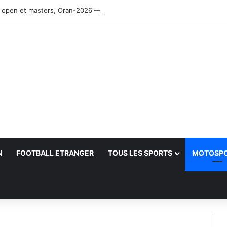
 open et masters, Oran-2026 — Le CRB s’adjuge le titre
N
FOOTBALL ETRANGER
TOUS LES SPORTS
MOTOSP
her