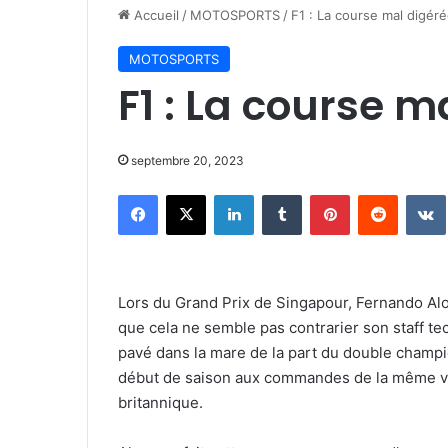
Accueil
/
MOTOSPORTS
/
F1 : La course mal digéré
MOTOSPORTS
F1 : La course m
septembre 20, 2023
Facebook
X
Linkedin
Tumblr
Pinterest
Reddit
Lors du Grand Prix de Singapour, Fernando Alon
que cela ne semble pas contrarier son staff 
pavé dans la mare de la part du double champ
début de saison aux commandes de la même voit
britannique.