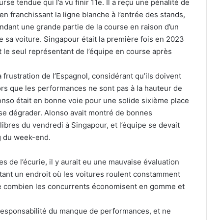
se tendue qui l’a vu finir 11e. Il a reçu une pénalité de
 franchissant la ligne blanche à l’entrée des stands,
pendant une grande partie de la course en raison d’un
 sa voiture. Singapour était la première fois en 2023
t le seul représentant de l’équipe en course après
frustration de l’Espagnol, considérant qu’ils doivent
lors que les performances ne sont pas à la hauteur de
Alonso était en bonne voie pour une solide sixième place
se dégrader. Alonso avait montré de bonnes
libres du vendredi à Singapour, et l’équipe se devait
ng du week-end.
 de l’écurie, il y aurait eu une mauvaise évaluation
tant un endroit où les voitures roulent constamment
endre combien les concurrents économisent en gomme et
a responsabilité du manque de performances, et ne