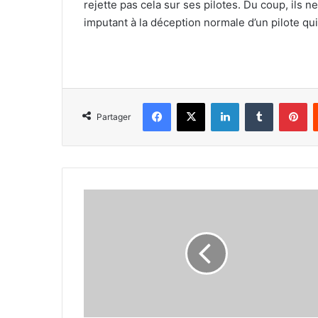
rejette pas cela sur ses pilotes. Du coup, ils 
imputant à la déception normale d’un pilote qui 
Facebook
X
Linkedin
Tumblr
Pi
Partager
F1
:
Wolff
craint
le
désordre
si
Massa
remporte