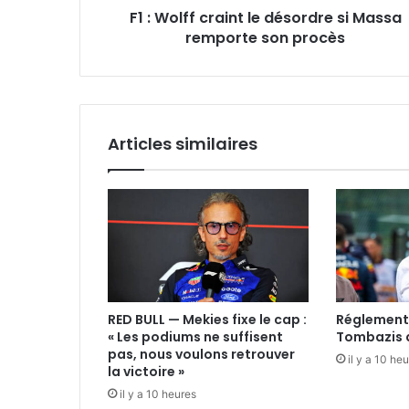
F1 : Wolff craint le désordre si Massa
son
procès
remporte son procès
Articles similaires
RED BULL — Mekies fixe le cap :
Réglement
« Les podiums ne suffisent
Tombazis d
pas, nous voulons retrouver
il y a 10 he
la victoire »
il y a 10 heures