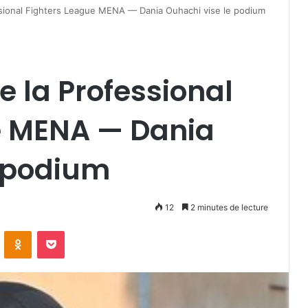
sional Fighters League MENA — Dania Ouhachi vise le podium
 la Professional
e MENA — Dania
e podium
12
2 minutes de lecture
VKontakte
Odnoklassniki
Pocket