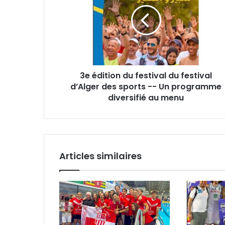
du
festival
du
festival
d’Alger
des
sports
3e édition du festival du festival
-
-
d’Alger des sports -- Un programme
Un
diversifié au menu
programme
diversifié
au
menu
Articles similaires