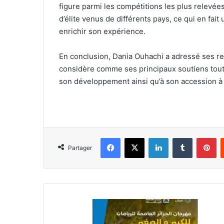
figure parmi les compétitions les plus relevé
d’élite venus de différents pays, ce qui en fai
enrichir son expérience.
En conclusion, Dania Ouhachi a adressé ses rem
considère comme ses principaux soutiens tout 
son développement ainsi qu’à son accession à
Facebook
X
Linkedin
Tumblr
Pi
Partager
3e
édition