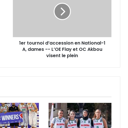
d’accession
en
National-
1
A,
dames
-
1er tournoi d’accession en National-1
-
L’OE
A, dames -- L’OE Flay et OC Akbou
Flay
visent le plein
et
OC
Akbou
visent
le
plein