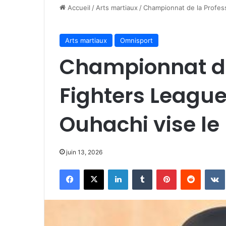
Accueil
/
Arts martiaux
/
Championnat de la Profes
Arts martiaux
Omnisport
Championnat de
Fighters Leagu
Ouhachi vise l
juin 13, 2026
Facebook
X
Linkedin
Tumblr
Pinterest
Reddit