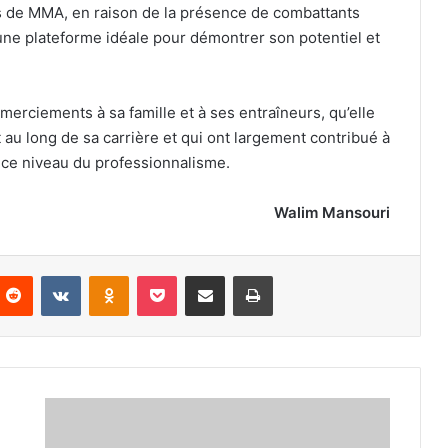
es de MMA, en raison de la présence de combattants
t une plateforme idéale pour démontrer son potentiel et
erciements à sa famille et à ses entraîneurs, qu’elle
au long de sa carrière et qui ont largement contribué à
 ce niveau du professionnalisme.
Walim Mansouri
nterest
Reddit
VKontakte
Odnoklassniki
Pocket
Partager par email
Imprimer
1er
tournoi