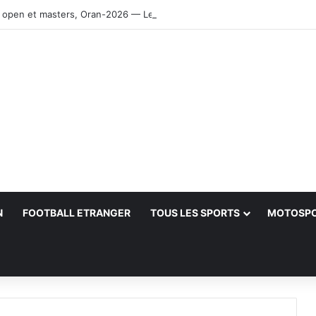
 open et masters, Oran-2026 — Le CRB s’adjuge le titre
N
FOOTBALL ETRANGER
TOUS LES SPORTS
MOTOSP
her