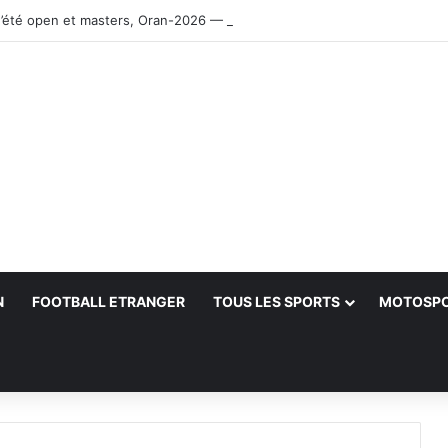
’été open et masters, Oran-2026 — Le CRB s’adjuge le titre
N
FOOTBALL ETRANGER
TOUS LES SPORTS
MOTOSP
her