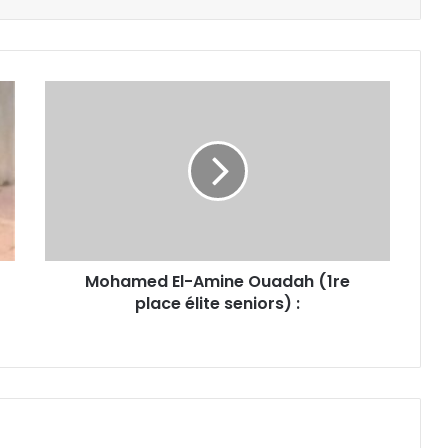
Mohamed
El-
Amine
Ouadah
(1re
place
élite
seniors) :
Mohamed El-Amine Ouadah (1re
place élite seniors) :