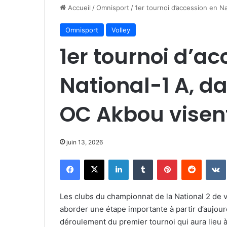
Accueil
/
Omnisport
/
1er tournoi d’accession en N
Omnisport
Volley
1er tournoi d’ac
National-1 A, d
OC Akbou visent
juin 13, 2026
Facebook
X
Linkedin
Tumblr
Pinterest
Reddit
Les clubs du championnat de la National 2 de 
aborder une étape importante à partir d’aujourd
déroulement du premier tournoi qui aura lieu à