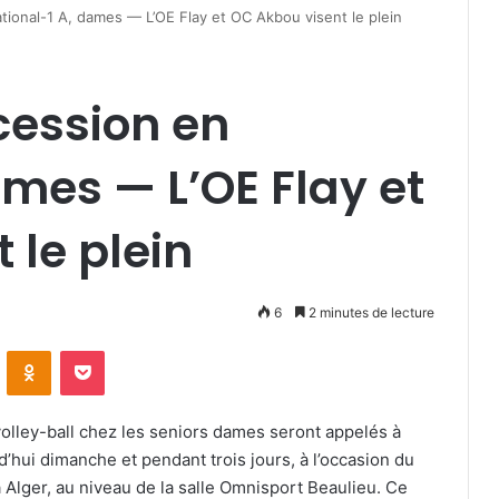
ational-1 A, dames — L’OE Flay et OC Akbou visent le plein
cession en
ames — L’OE Flay et
 le plein
6
2 minutes de lecture
VKontakte
Odnoklassniki
Pocket
volley-ball chez les seniors dames seront appelés à
’hui dimanche et pendant trois jours, à l’occasion du
 Alger, au niveau de la salle Omnisport Beaulieu. Ce