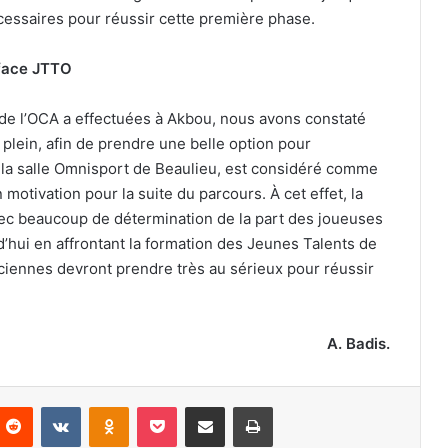
nécessaires pour réussir cette première phase.
face JTTO
de l’OCA a effectuées à Akbou, nous avons constaté
 plein, afin de prendre une belle option pour
 à la salle Omnisport de Beaulieu, est considéré comme
otivation pour la suite du parcours. À cet effet, la
avec beaucoup de détermination de la part des joueuses
d’hui en affrontant la formation des Jeunes Talents de
iennes devront prendre très au sérieux pour réussir
A. Badis.
nterest
Reddit
VKontakte
Odnoklassniki
Pocket
Partager par email
Imprimer