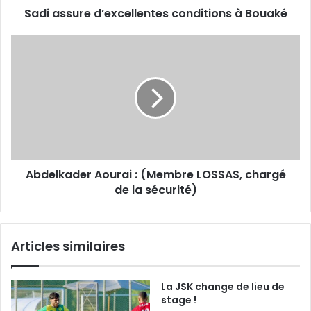
Sadi assure d’excellentes conditions à Bouaké
Abdelkader
Aourai
:
(Membre
LOSSAS,
chargé
de
la
sécurité)
Abdelkader Aourai : (Membre LOSSAS, chargé
de la sécurité)
Articles similaires
La JSK change de lieu de
stage !