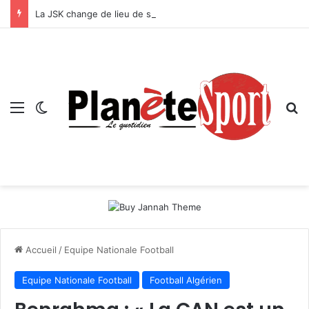
La JSK change de lieu de stage !
Menu
Switch skin
R
Accueil
/
Equipe Nationale Football
Equipe Nationale Football
Football Algérien