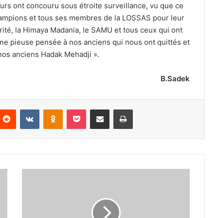
eurs ont concouru sous étroite surveillance, vu que ce
champions et tous ses membres de la LOSSAS pour leur
urité, la Himaya Madania, le SAMU et tous ceux qui ont
une pieuse pensée à nos anciens qui nous ont quittés et
nos anciens Hadak Mehadji ».
B.Sadek
nterest
Reddit
VKontakte
Odnoklassniki
Pocket
Partager par email
Imprimer
Aid
Benchaa:
(1re
place,
club