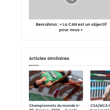
est
un
objectif
pour
Benrahma : « La CAN est un objectif
nous »
pour nous »
Articles similaires
Championnats du monde U-
CSA/MCA Il 