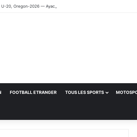
-20, Oregon-2026 — Ayachi, Dissa, Touahria et Ghezali en finale
N
FOOTBALL ETRANGER
TOUS LES SPORTS
MOTOSP
her