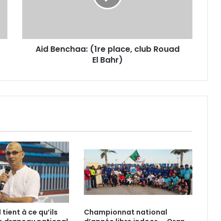
Rouad
El
Bahr)
Aid Benchaa: (1re place, club Rouad
El Bahr)
tient à ce qu’ils
Championnat national