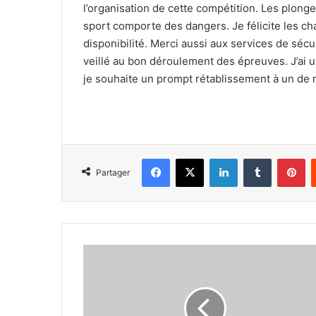
l’organisation de cette compétition. Les plong
sport comporte des dangers. Je félicite les 
disponibilité. Merci aussi aux services de séc
veillé au bon déroulement des épreuves. J’ai 
je souhaite un prompt rétablissement à un de 
Facebook
X
Linkedin
Tumblr
Pi
Partager
Benrahma
:
«
La
CAN