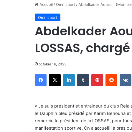
Accueil
/
Omnisport
/
Abdelkader Aourai : (Membre
Omnisport
Abdelkader Aou
LOSSAS, chargé 
octobre 16, 2023
Facebook
X
Linkedin
Tumblr
Pinterest
Reddit
« Je suis président et entraineur du club Rela
le Dauphin bleu présidé par Karim Benouna et 
remercie le président de la LOSSAS, pour tous 
manifestation sportive. On a accueilli à bras 