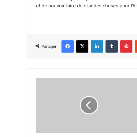
et de pouvoir faire de grandes choses pour l’Al
Facebook
X
Linkedin
Tumblr
Pi
Partager
Les
Pharaons
depuis
hier
aux
Emirats