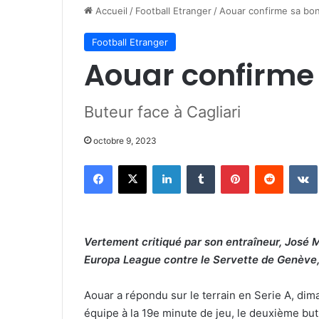
Accueil
/
Football Etranger
/
Aouar confirme sa bo
Football Etranger
Aouar confirme
Buteur face à Cagliari
octobre 9, 2023
Facebook
X
Linkedin
Tumblr
Pinterest
Reddit
Vertement critiqué par son entraîneur, José M
Europa League contre le Servette de Genève, 
Aouar a répondu sur le terrain en Serie A, dim
équipe à la 19e minute de jeu, le deuxième but