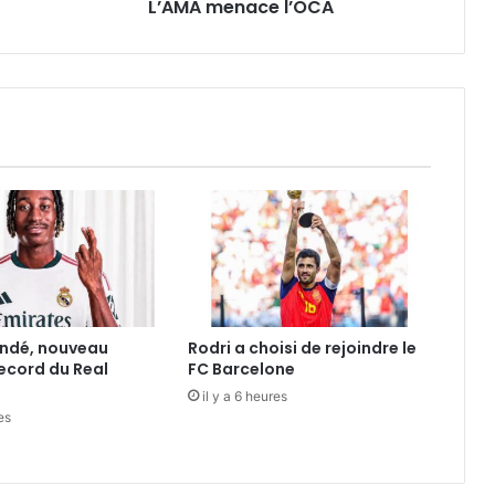
L’AMA menace l’OCA
ndé, nouveau
Rodri a choisi de rejoindre le
record du Real
FC Barcelone
il y a 6 heures
es