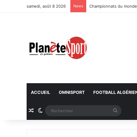
samedi, août 8 2026
News
Championnats du monde U
ACCUEIL
OMNISPORT
FOOTBALL ALGÉRIE
Article Aléatoire
Switch skin
Recherc