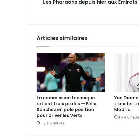
Les Pharaons depuis hier aux Emirats
Articles similaires
La commission technique
Yan Dioma
retient trois profils — Félix
transfert 
Sánchez en pôle position
Madrid
pour driver les Verts
il y a 6 heur
il y a 6 heures