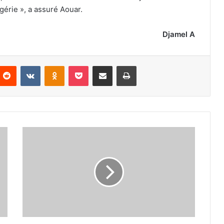
gérie », a assuré Aouar.
Djamel A
nterest
Reddit
VKontakte
Odnoklassniki
Pocket
Partager par email
Imprimer
L’AMA
menace
l’OCA