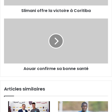
Slimani offre la victoire à Coritiba
Aouar
confirme
sa
bonne
santé
Aouar confirme sa bonne santé
Articles similaires