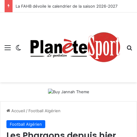
La FAHB dévoile le calendrier de la saison 2026-2027
Menu
Switch skin
R
Accueil
/
Football Algérien
Football Algérien
Les Pharaons depuis hier