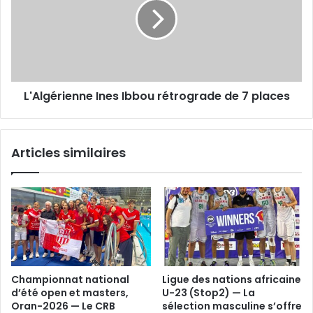
rétrograde
de
7
places
L'Algérienne Ines Ibbou rétrograde de 7 places
Articles similaires
Championnat national
Ligue des nations africaine
d’été open et masters,
U-23 (Stop2) — La
Oran-2026 — Le CRB
sélection masculine s’offre