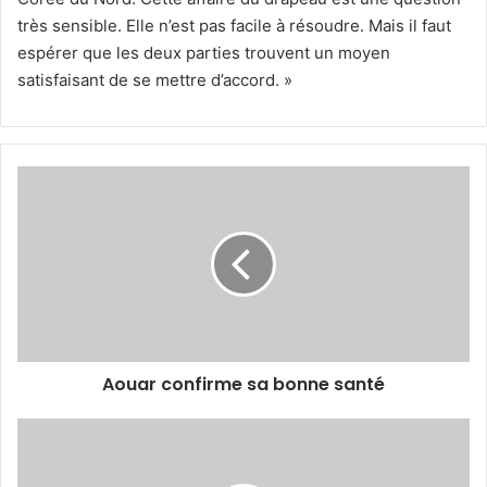
très sensible. Elle n’est pas facile à résoudre. Mais il faut
espérer que les deux parties trouvent un moyen
satisfaisant de se mettre d’accord. »
Aouar
confirme
sa
bonne
santé
Aouar confirme sa bonne santé
L'Algérienne
Ines
Ibbou