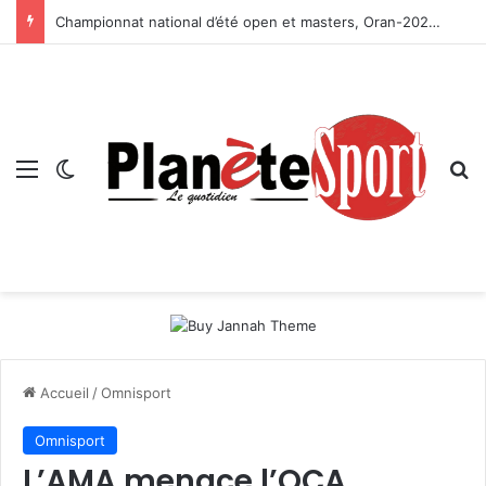
Championnat national d’été open et masters, Oran-2026 — Le CRB s’adjuge le titre
Menu
Switch skin
R
Accueil
/
Omnisport
Omnisport
L’AMA menace l’OCA