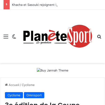
Khacha et Sasouki rejoignent les U20 du Mouloudia
Menu
Switch skin
R
Accueil
/
Cyclisme
Cyclisme
Omnisport