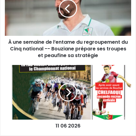
de
l’entame
du
regroupement
du
Cinq
À une semaine de l’entame du regroupement du
national
-
Cinq national -- Bouziane prépare ses troupes
-
et peaufine sa stratégie
Bouziane
prépare
11
ses
06
troupes
2026
et
peaufine
sa
stratégie
11 06 2026