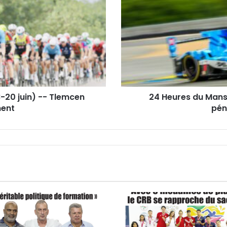
-
-
BMW
récupère
la
pole
après
la
pénalité
8-20 juin) -- Tlemcen
24 Heures du Mans
de
ment
pén
la
Cadillac