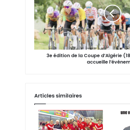
Coupe
d’Algérie
(18-
20
juin)
-
-
Tlemcen
accueille
3e édition de la Coupe d’Algérie (1
l’événement
accueille l’événe
Articles similaires