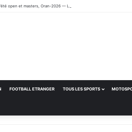
’été open et masters, Oran-2026 — Le CRB s’adjuge le titre
N
FOOTBALL ETRANGER
TOUS LES SPORTS
MOTOSP
her