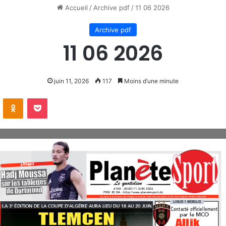
Accueil
/
Archive pdf
/
11 06 2026
Archive pdf
11 06 2026
juin 11, 2026
117
Moins d’une minute
VKontakte
Odnoklassniki
Pocket