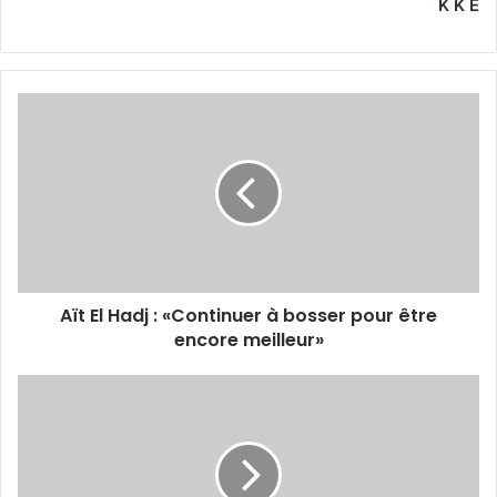
K K E
Aït
El
Hadj
:
«Continuer
à
bosser
pour
être
Aït El Hadj : «Continuer à bosser pour être
encore
meilleur»
encore meilleur»
Hadj
Adlane
:
«C'est
notre