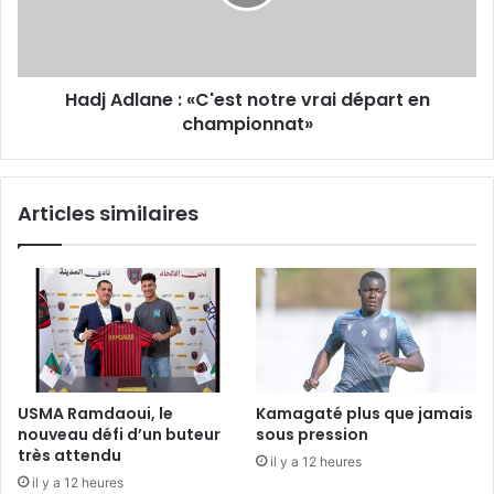
vrai
départ
en
championnat»
Hadj Adlane : «C'est notre vrai départ en
championnat»
Articles similaires
USMA Ramdaoui, le
Kamagaté plus que jamais
nouveau défi d’un buteur
sous pression
très attendu
il y a 12 heures
il y a 12 heures