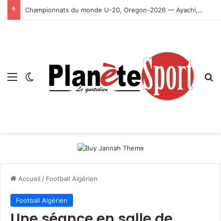
Championnats du monde U-20, Oregon-2026 — Ayachi, Dissa, Touahria et Ghezali en finale
Menu
Switch skin
R
Accueil
/
Football Algérien
Football Algérien
Une séance en salle de