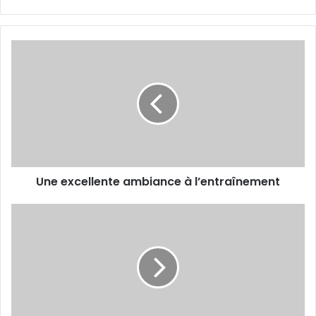
Une
excellente
ambiance
à
l’entraînement
Une excellente ambiance à l’entraînement
Le
Chabab
lance
officiellement
son
équipe
féminine