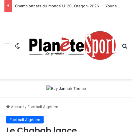
Championnats du monde U-20, Oregon-2026 — Younes Ayachi décroche la médaille d’or
Menu
Switch skin
R
Accueil
/
Football Algérien
Football Algérien
Le Chabab lance