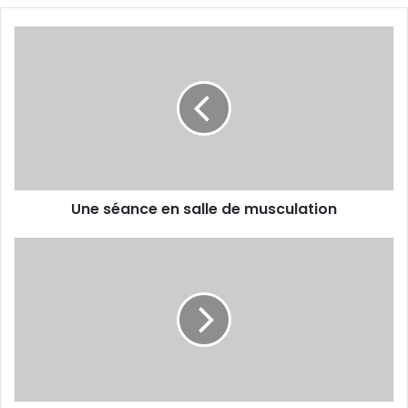
Une
séance
en
salle
de
musculation
Une séance en salle de musculation
Bizerte
saisit
la
FIFA
contre
le
CRB