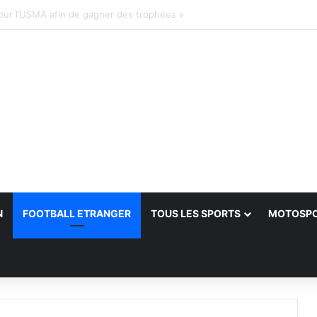
ler chercher des nouveaux titres »
N
FOOTBALL ETRANGER
TOUS LES SPORTS
MOTOSP
her