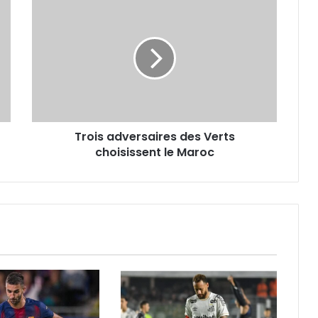
Trois
adversaires
des
Verts
choisissent
le
Maroc
Trois adversaires des Verts
choisissent le Maroc