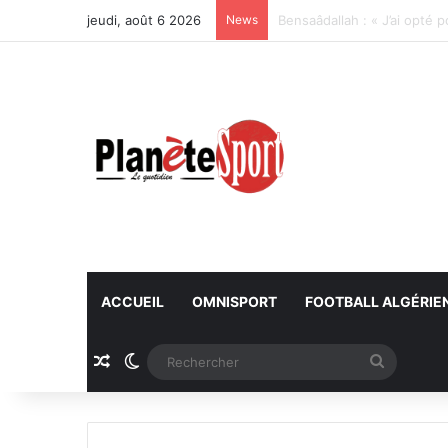
jeudi, août 6 2026
News
Bayoud : « Déterminés à al
ACCUEIL
OMNISPORT
FOOTBALL ALGÉRIE
Article Aléatoire
Switch skin
Recherc