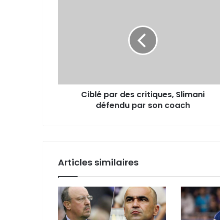
Ciblé
par
des
critiques,
Slimani
défendu
par
son
coach
Ciblé par des critiques, Slimani
défendu par son coach
Articles similaires