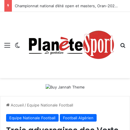
Championnat national d’été open et masters, Oran-2026 — Le CRB s’adjuge le titre
Menu
Switch skin
R
Accueil
/
Equipe Nationale Football
Equipe Nationale Football
Football Algérien