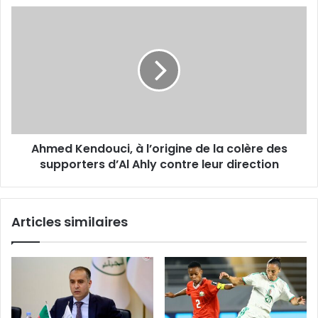
Ahmed
Kendouci,
à
l’origine
de
la
colère
des
supporters
Ahmed Kendouci, à l’origine de la colère des
d’Al
Ahly
supporters d’Al Ahly contre leur direction
contre
leur
direction
Articles similaires