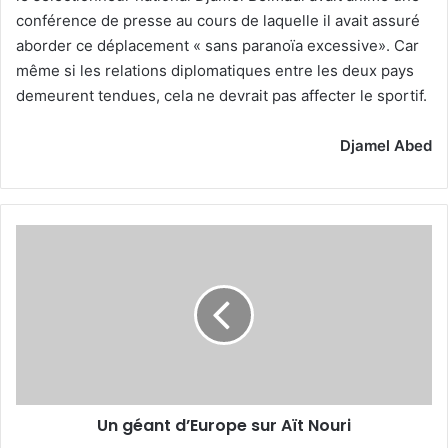
conférence de presse au cours de laquelle il avait assuré
aborder ce déplacement « sans paranoïa excessive». Car
même si les relations diplomatiques entre les deux pays
demeurent tendues, cela ne devrait pas affecter le sportif.
Djamel Abed
Un
géant
d’Europe
sur
Aït
Nouri
Un géant d’Europe sur Aït Nouri