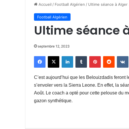
Accueil
/
Football Algérien
/
Ultime séance à Alger 
Football Algérien
Ultime séance à
septembre 12, 2023
Facebook
X
Linkedin
Tumblr
Pinterest
Reddit
C’est aujourd’hui que les Belouizdadis feront 
s’envoler vers la Sierra Leone. En effet, la s
Août. Le coach a opté pour cette pelouse du mo
gazon synthétique.