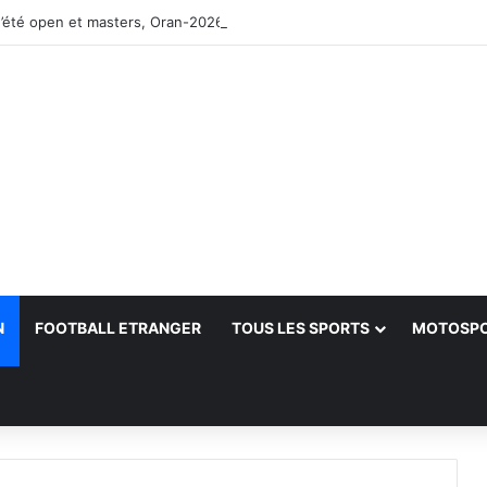
’été open et masters, Oran-2026 — Le CRB s’adjuge le titre
N
FOOTBALL ETRANGER
TOUS LES SPORTS
MOTOSP
her