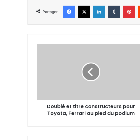
Facebook
X
Linkedin
Tumblr
Pi
Partager
Doublé
et
titre
constructeurs
pour
Toyota,
Ferrari
au
pied
Doublé et titre constructeurs pour
du
podium
Toyota, Ferrari au pied du podium