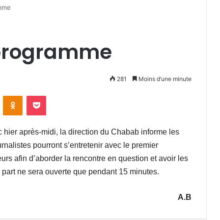
amme
 programme
281
Moins d’une minute
VKontakte
Odnoklassniki
Pocket
hier après-midi, la direction du Chabab informe les
nalistes pourront s’entretenir avec le premier
rs afin d’aborder la rencontre en question et avoir les
 part ne sera ouverte que pendant 15 minutes.
A.B