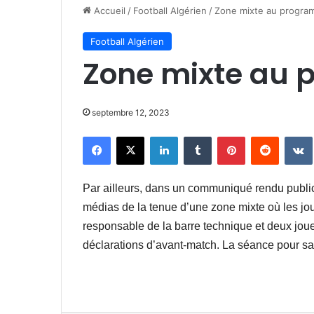
Accueil
/
Football Algérien
/
Zone mixte au progr
Football Algérien
Zone mixte au
septembre 12, 2023
Facebook
X
Linkedin
Tumblr
Pinterest
Reddit
Par ailleurs, dans un communiqué rendu public 
médias de la tenue d’une zone mixte où les jour
responsable de la barre technique et deux joueu
déclarations d’avant-match. La séance pour sa