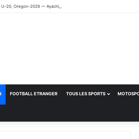
-20, Oregon-2026 — Ayachi, Dissa, Touahria et Ghezali en finale
N
FOOTBALL ETRANGER
TOUS LES SPORTS
MOTOSP
her