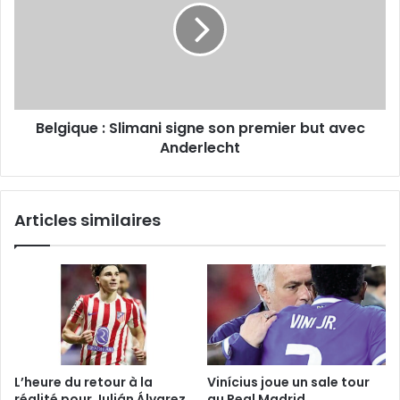
signe
son
premier
but
avec
Anderlecht
Belgique : Slimani signe son premier but avec
Anderlecht
Articles similaires
L’heure du retour à la
Vinícius joue un sale tour
réalité pour Julián Álvarez
au Real Madrid