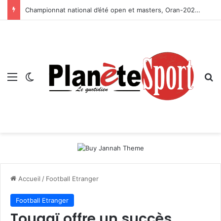
Championnat national d’été open et masters, Oran-2026 — Le CRB s’adjuge le titre
Menu
Switch skin
R
Accueil
/
Football Etranger
Football Etranger
Tougaï offre un succès