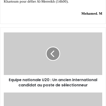
Khartoum pour défier Al-Merreikh (14h00).
Mohamed. M
Equipe
nationale
U20
:
Un
ancien
international
candidat
au
Equipe nationale U20 : Un ancien international
poste
de
candidat au poste de sélectionneur
sélectionneur
Belgique
:
Slimani