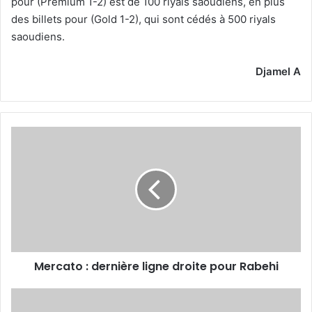
pour (Premium 1-2) est de 100 riyals saoudiens, en plus
des billets pour (Gold 1-2), qui sont cédés à 500 riyals
saoudiens.
Djamel A
Mercato
:
dernière
ligne
droite
pour
Rabehi
Mercato : dernière ligne droite pour Rabehi
Les
Usmistes