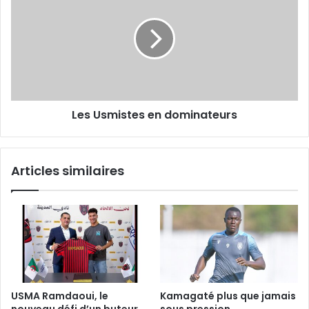
en
dominateurs
Les Usmistes en dominateurs
Articles similaires
USMA Ramdaoui, le
Kamagaté plus que jamais
nouveau défi d’un buteur
sous pression