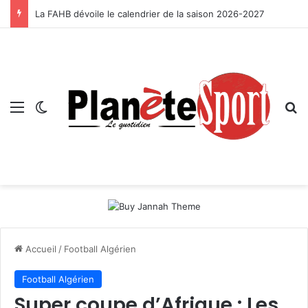
La FAHB dévoile le calendrier de la saison 2026-2027
Menu
Switch skin
R
Accueil
/
Football Algérien
Football Algérien
Super coupe d’Afrique : Les