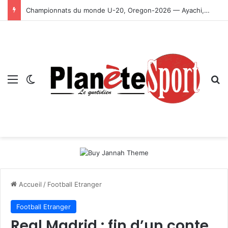
Championnats du monde U-20, Oregon-2026 — Ayachi, Dissa, Touahria et Ghezali en finale
Menu
Switch skin
R
Accueil
/
Football Etranger
Football Etranger
Real Madrid : fin d’un conte