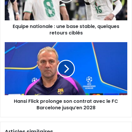
quelques
retours
ciblés
Equipe nationale : une base stable, quelques
retours ciblés
Hansi
Flick
prolonge
son
contrat
avec
le
FC
Barcelone
Hansi Flick prolonge son contrat avec le FC
jusqu’en
2028
Barcelone jusqu’en 2028
Articles similaires