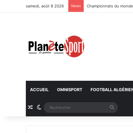
samedi, août 8 2026
News
Championnats du monde U
ACCUEIL
OMNISPORT
FOOTBALL ALGÉRIE
Article Aléatoire
Switch skin
Recherc