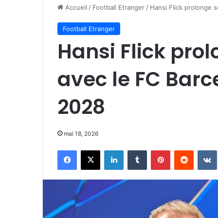
Accueil
/
Football Etranger
/
Hansi Flick prolonge 
Football Etranger
Hansi Flick pro
avec le FC Barc
2028
mai 18, 2026
Facebook
X
Linkedin
Tumblr
Pinterest
Reddit