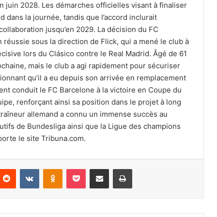
n juin 2028. Les démarches officielles visant à finaliser
d dans la journée, tandis que l’accord inclurait
collaboration jusqu’en 2029. La décision du FC
réussie sous la direction de Flick, qui a mené le club à
décisive lors du Clásico contre le Real Madrid. Âgé de 61
prochaine, mais le club a agi rapidement pour sécuriser
sionnant qu’il a eu depuis son arrivée en remplacement
ent conduit le FC Barcelone à la victoire en Coupe du
uipe, renforçant ainsi sa position dans le projet à long
entraîneur allemand a connu un immense succès au
tifs de Bundesliga ainsi que la Ligue des champions
orte le site Tribuna.com.
nterest
Reddit
VKontakte
Odnoklassniki
Pocket
Partager par email
Imprimer