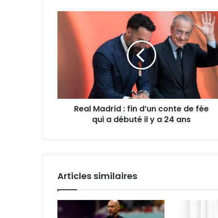
Real
Madrid
:
fin
d’un
conte
de
fée
qui
Real Madrid : fin d’un conte de fée
a
débuté
qui a débuté il y a 24 ans
il
y
a
24
ans
Articles similaires