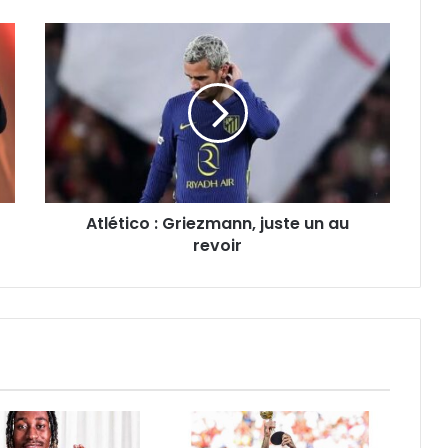
Atlético
:
Griezmann,
juste
un
au
revoir
Atlético : Griezmann, juste un au
revoir