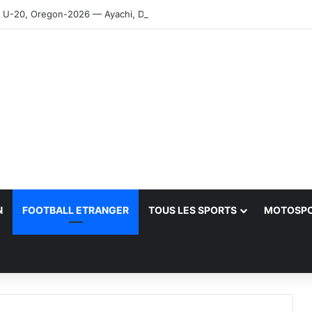
-20, Oregon-2026 — Ayachi, Dissa, Touahria et Ghezali en finale
N
FOOTBALL ETRANGER
TOUS LES SPORTS
MOTOSP
her