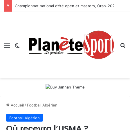
Championnat national d’été open et masters, Oran-2026 — Le CRB s’adjuge le titre
Menu
Switch skin
R
Accueil
/
Football Algérien
Football Algérien
Où recevra l’USMA ?