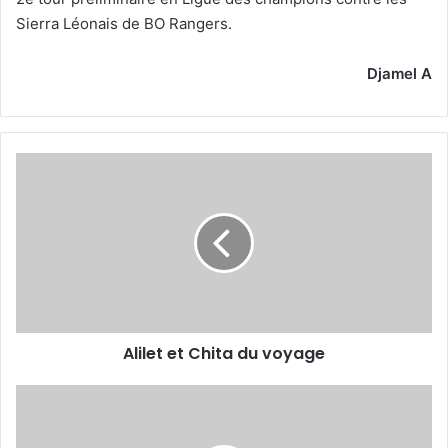
Sierra Léonais de BO Rangers.
Djamel A
Alilet
et
Chita
du
voyage
Alilet et Chita du voyage
Moussa
succède
à