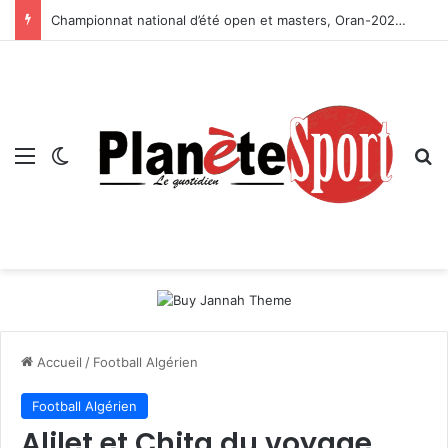
Championnat national d’été open et masters, Oran-2026 — Le CRB s’adjuge le titre
Menu
Switch skin
R
Accueil
/
Football Algérien
Football Algérien
Alilet et Chita du voyage