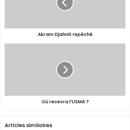
Akram Djahnit repêché
Où
recevra
l’USMA
?
Où recevra l’USMA ?
Articles similaires