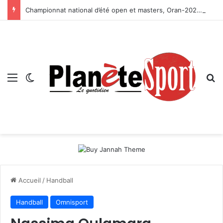
Championnat national d’été open et masters, Oran-2026 — Le CRB s’adjuge le titre
Menu
Switch skin
R
Accueil
/
Handball
Handball
Omnisport