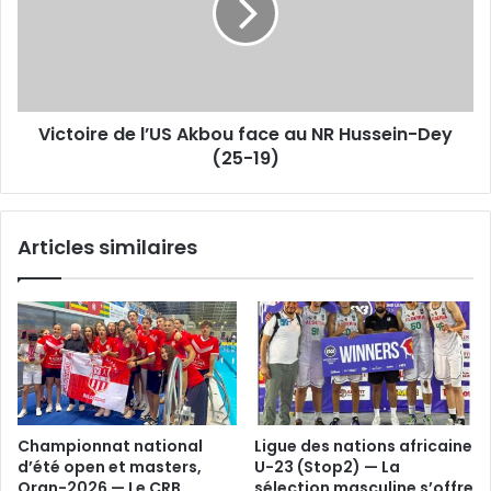
face
au
NR
Hussein-
Dey
Victoire de l’US Akbou face au NR Hussein-Dey
(25-
19)
(25-19)
Articles similaires
Championnat national
Ligue des nations africaine
d’été open et masters,
U-23 (Stop2) — La
Oran-2026 — Le CRB
sélection masculine s’offre