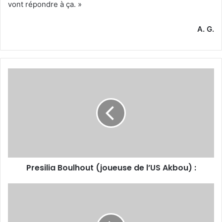
vont répondre à ça. »
A. G.
Presilia
Boulhout
(joueuse
de
l’US
Akbou)
:
Presilia Boulhout (joueuse de l’US Akbou) :
Victoire
de
l’US
Akbou