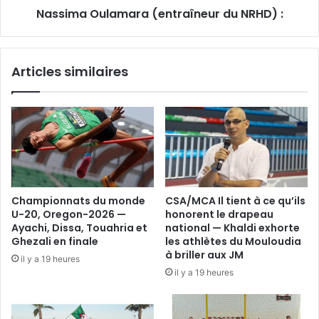
Nassima Oulamara (entraîneur du NRHD) :
Articles similaires
Championnats du monde
CSA/MCA Il tient à ce qu’ils
U-20, Oregon-2026 —
honorent le drapeau
Ayachi, Dissa, Touahria et
national — Khaldi exhorte
Ghezali en finale
les athlètes du Mouloudia
à briller aux JM
il y a 19 heures
il y a 19 heures