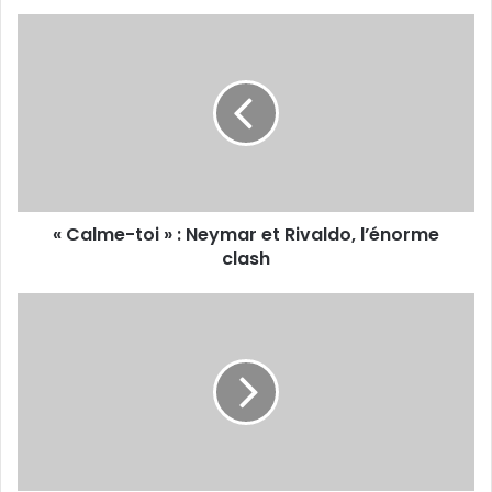
«
Calme-
toi
»
:
Neymar
et
Rivaldo,
l’énorme
« Calme-toi » : Neymar et Rivaldo, l’énorme
clash
clash
Nassima
Oulamara
(entraîneur
du
NRHD)
: