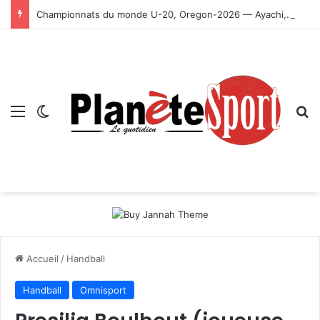
Championnats du monde U-20, Oregon-2026 — Ayachi, Dissa, Touahria et Ghezali en finale
Menu
Switch skin
R
Accueil
/
Handball
Handball
Omnisport