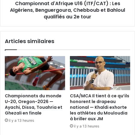
Championnat d'Afrique U16 (ITF/CAT) : Les
et
Bahloul
Algériens, Benguergoura, Chebboub et Bahloul
qualifiés
qualifiés au 2e tour
au
2e
tour
Articles similaires
Championnats du monde
CSA/MCA Il tient à ce qu’ils
U-20, Oregon-2026 —
honorent le drapeau
Ayachi, Dissa, Touahria et
national — Khaldi exhorte
Ghezali en finale
les athlètes du Mouloudia
à briller aux JM
il y a 13 heures
il y a 13 heures