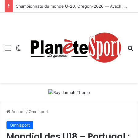
Championnats du monde U-20, Oregon-2026 — Ayachi, Dissa, Touahria et Ghezali en finale
Menu
Switch skin
R
Accueil
/
Omnisport
Omnisport
Mondial des U18 – Portugal :