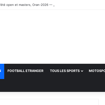
’été open et masters, Oran-2026 — Le CRB s’adjuge le titre
N
FOOTBALL ETRANGER
TOUS LES SPORTS
MOTOSP
her