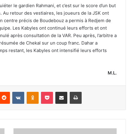
uiéter le gardien Rahmani, et c’est sur le score d’un but
 Au retour des vestiaires, les joueurs de la JSK ont
e, un centre précis de Boudebouz a permis à Redjem de
ipe. Les Kabyles ont continué leurs efforts et ont
nulé après consultation de la VAR. Peu après, l’arbitre a
résumée de Chekal sur un coup franc. Dahar a
s restant, les Kabyles ont intensifié leurs efforts
M.L.
nterest
Reddit
VKontakte
Odnoklassniki
Pocket
Partager par email
Imprimer
Le