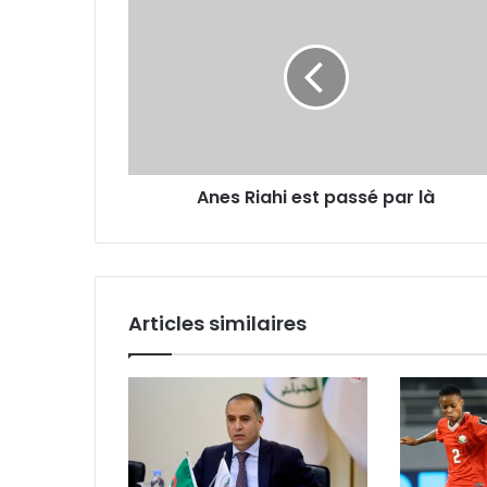
Riahi
est
passé
par
là
Anes Riahi est passé par là
Articles similaires