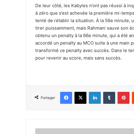
De leur côté, les Kabyles n’ont pas réussi à inq
à zéro que s’est achevée la première mi-temps.
tenté de rétablir la situation. À la 56e minut
tirer puissamment, mais Rahmani sauve son équ
obtenu un penalty à la 66e minute, qui a été an
accordé un penalty au MCO suite à une main p
transformé ce penalty avec succès. Dans le temp
pour revenir au score, mais sans succès.
Facebook
X
Linkedin
Tumblr
Pi
Partager
Anes