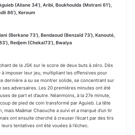
ieb (Aliane 34’), Aribi, Boukhoulda (Motrani 61’),
dli 86’), Keroum
ni (Berkane 73’), Bendaoud (Benzaïd 73’), Kanouté,
83’), Redjem (Chekal73’), Bwalya
phant de la JSK sur le score de deux buts à zéro. Dès
 à imposer leur jeu, multipliant les offensives pour
te dernière a su se montrer solide, se concentrant sur
e ses adversaires. Les 20 premières minutes ont été
es de part et d’autre. Néanmoins, à la 27e minute,
coup de pied de coin transformé par Aguieb. La tête
h, mais Maâmar Chaouche a suivi et a marqué d’un tir
nais ont ensuite cherché à creuser l’écart par des tirs
leurs tentatives ont été vouées à l’échec.