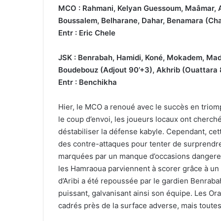
MCO : Rahmani, Kelyan Guessoum, Maâmar, Agu
Boussalem, Belharane, Dahar, Benamara (Cha
Entr : Eric Chele
JSK : Benrabah, Hamidi, Koné, Mokadem, Mada
Boudebouz (Adjout 90’+3), Akhrib (Ouattara 
Entr : Benchikha
Hier, le MCO a renoué avec le succès en triom
le coup d’envoi, les joueurs locaux ont cherché
déstabiliser la défense kabyle. Cependant, cet
des contre-attaques pour tenter de surprendr
marquées par un manque d’occasions dangereus
les Hamraoua parviennent à scorer grâce à un 
d’Aribi a été repoussée par le gardien Benraba
puissant, galvanisant ainsi son équipe. Les Ora
cadrés près de la surface adverse, mais toutes 