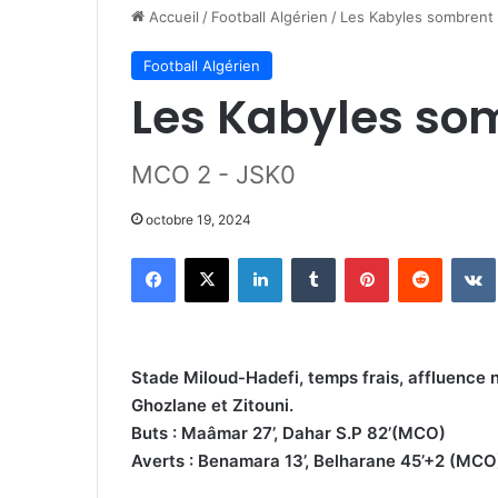
Accueil
/
Football Algérien
/
Les Kabyles sombrent
Football Algérien
Les Kabyles so
MCO 2 - JSK0
octobre 19, 2024
Facebook
X
Linkedin
Tumblr
Pinterest
Reddit
Stade Miloud-Hadefi, temps frais, affluence
Ghozlane et Zitouni.
Buts : Maâmar 27’, Dahar S.P 82’(MCO)
Averts : Benamara 13’, Belharane 45’+2 (MCO)