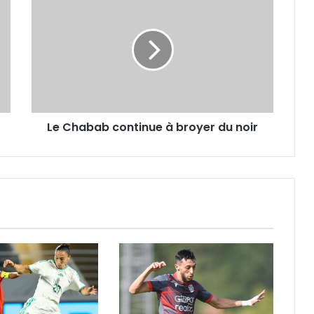
Chabab
continue
à
broyer
du
noir
Le Chabab continue à broyer du noir