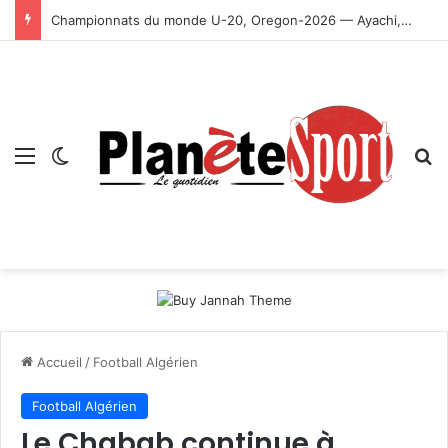
Championnats du monde U-20, Oregon-2026 — Ayachi, Dissa, Touahria et Ghezali en finale
Menu
Switch skin
R
Accueil
/
Football Algérien
Football Algérien
Le Chabab continue à